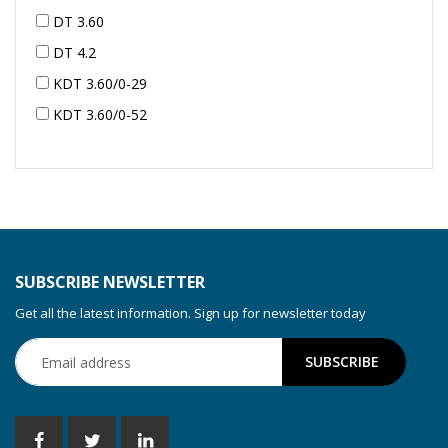
DT 3.60
DT 4.2
KDT 3.60/0-29
KDT 3.60/0-52
KDT 3.60/0-52
KDT 3.60/0-54
KDT 3.60/6-29
KDT 3.80
KDT 3.80/6
SUBSCRIBE NEWSLETTER
KDX 3.60
Get all the latest information. Sign up for newsletter today
KDX 3.80
KVT 2.100
KVT 2.140
KVT 2.60