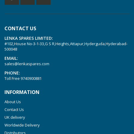
KVT 2.80
KVT 3.60
KVT 3.80
CONTACT US
KVX 3.60
LENKA SPARES LIMITED:
KVX 3.80
#102,House No-3-1-33,G S R,Heights,Attapur,Hyderguda,Hyderabad-
Picchio 2200
500048
T 3.60 DSK
EMAIL:
sales@lenkaspares.com
VTLF 2.200
PHONE:
VTLF 2.250
Toll Free
9740900881
VTLF 2.360
INFORMATION
VTLF 250 SK
About Us
VTLF 360 SK
Contact Us
VTLF 400 SK
UK delivery
VTLF 500 SK
Worldwide Delivery
VXLF 2.200
Distributors