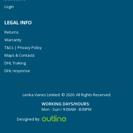
Login
VXLF 2.250
VTLF 2.400/6
LEGAL INFO
VTLF 2.500/6
Returns
DTLF 2.200
Warranty
DTLF 2.250
T&Cs | Privacy Policy
DTLF 2.360
Maps & Contacts
DVTLF 2.250
DHL Traking
DHL response
DVXLF 2.250
DXLF 2.200
DXLF 2.250
Lenka Vanes Limited. © 2020. All Rights Reserved
VTLF 2.200
WORKING DAYS/HOURS:
VTLF 2.250
Mon - Sun / 9:00AM - 8:00PM
VTLF 2.360
Designed By:
VXLF 2.200