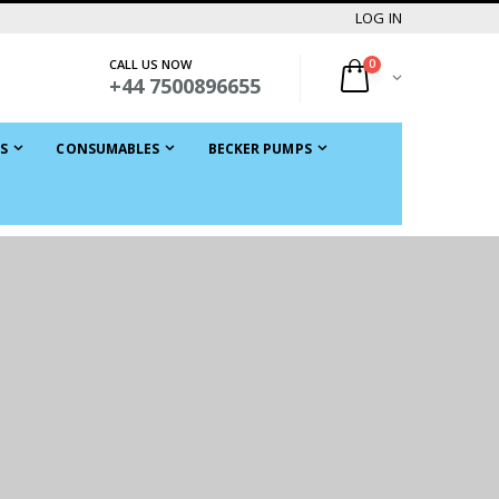
LOG IN
CALL US NOW
0
+44 7500896655
S
CONSUMABLES
BECKER PUMPS