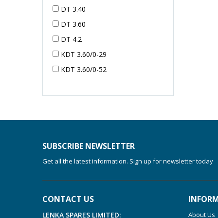
DT 3.40
DT 3.60
DT 4.2
KDT 3.60/0-29
KDT 3.60/0-52
KDT 3.60/0-52
KDT 3.60/0-54
KDT 3.60/6-29
KDT 3.80
KDT 3.80/6
SUBSCRIBE NEWSLETTER
KDX 3.60
Get all the latest information. Sign up for newsletter today
KDX 3.80
KVT 2.100
CONTACT US
INFOR
KVT 2.140
LENKA SPARES LIMITED:
About Us