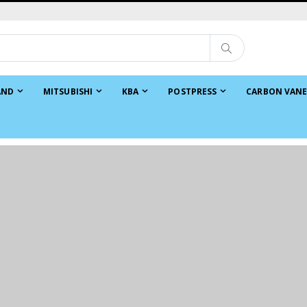
AND
MITSUBISHI
KBA
POSTPRESS
CARBON VANE