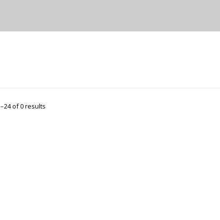
scending Direction
–24 of 0 results